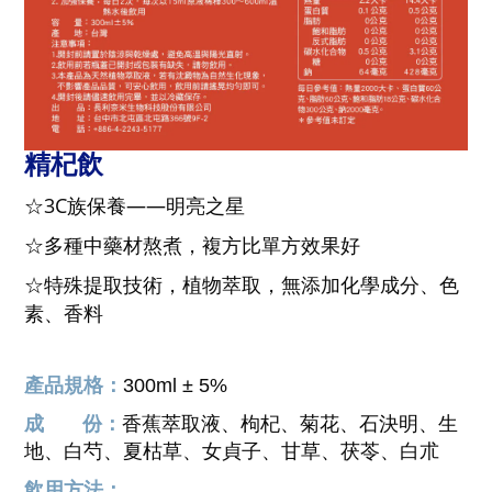
精杞飲
☆
3C族保養——明亮之星
☆多種中藥材熬煮，複方比單方效果好
☆特殊提取技術，植物萃取，無添加化學成分、色
素、香料
產品規格：
300ml ± 5%
成 份：
香蕉萃取液、枸杞、菊花、石決明、生
地、白芍、夏枯草、女貞子、甘草、茯苓、白朮
飲用方法：