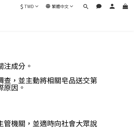
$
TWD
繁體中文
關注成分。
調查，並主動將相關皂品送交第
際原因。
主管機關，並適時向社會大眾說