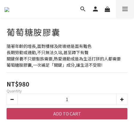
葡萄糖胺膠囊
隨著年齡的增長,面對樓梯及爬坡總是面有難色
長期勞動或運動,不只無法久站,甚至蹲下有聲
關鍵保養不只銀髮族需要,熱愛運動或是為生活打拼的人都需要
葡萄糖胺膠囊,一次補足「關鍵」成分,讓生活不受限!
NT$980
Quantity
ADD TO CART