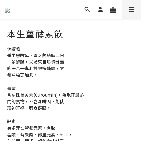
本生薑酵素飲
多醣體
採用黑酵母、靈芝菌絲體二合
一多醣體，以及來自珍貴菇蕈
的十合一專利雙效多醣體，營
養補給更加乘。
薑黃
含活性薑黄素(Curoumin)，為現在最熱
門的食物，不含咖啡因·能使
精神旺盛、强身健體。
酵素
為多元性營養元素，含胺
基酸、有機酸、微量元素、SOD，