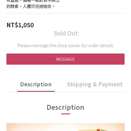
有益菌，彌補一般飲食中缺乏
的酵素，人體可迅速吸收。
NT$1,050
Sold Out
Please message the shop owner for order details.
MESSAGE
Description
Shipping & Payment
Description